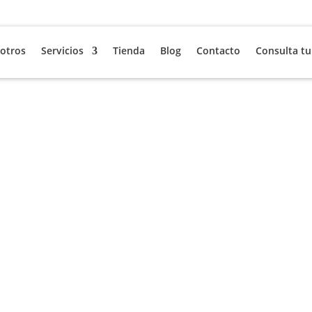

gerencia@soluciones
otros
Servicios
Tienda
Blog
Contacto
Consulta tu