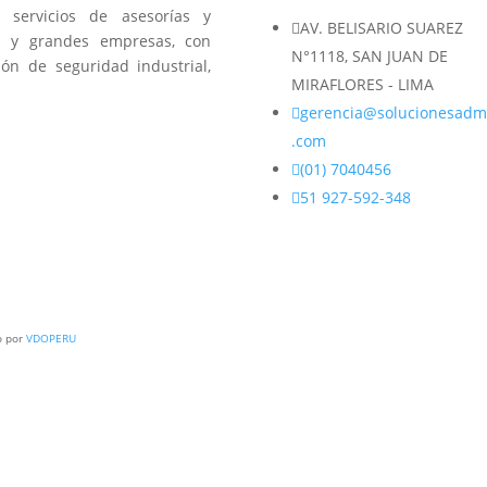
servicios de asesorías y

AV. BELISARIO SUAREZ
s y grandes empresas, con
N°1118, SAN JUAN DE
ión de seguridad industrial,
MIRAFLORES - LIMA

gerencia@solucionesadm
.com

(01) 7040456

51 927-592-348
o por
VDOPERU