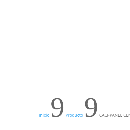
CACI-PANEL CENTRAL ALARMA CONTRA INCEN
9
9
Inicio
Producto
CACI-PANEL C